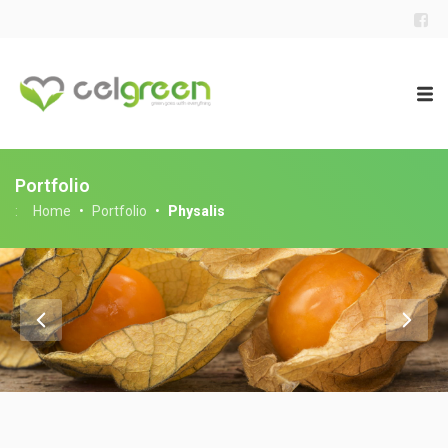
Portfolio
:
Home
•
Portfolio
•
Physalis