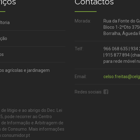
iços
Contactos
Morada:
Rua da Fonte do G
toria
Bloco 1-2ºDto 37
Borralha, Águeda 
ção
Telf:
966 068 635 | 934
os
| 915 877 894 (c
para rede móvel n
os agrícolas e jardinagem
Email:
celso.freitas@cel
Redes sociais:
de litigio e ao abrigo do Dec. Lei
, pode recorrer ao Centro
l de Informação e Arbitragem de
os de Consumo. Mais informações
consumidor.pt