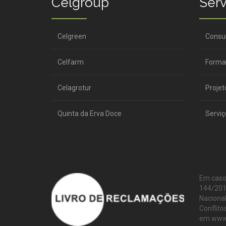
Celgroup
Serv
Celgreen
Consul
Celfarm
Forma
Celagrotur
Projet
Quinta da Erva Doce
Serviç
Em caso 
144/2015
Naciona
Conflit
em www.