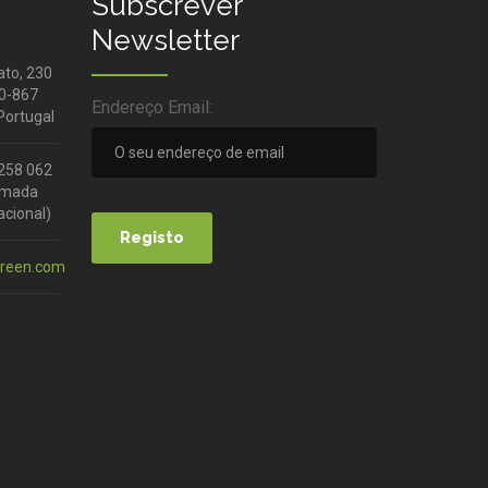
Subscrever
Newsletter
ato, 230
50-867
Endereço Email:
Portugal
 258 062
hamada
acional)
green.com